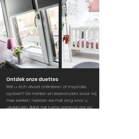
Ontdek onze duettes
Wilt u zich alvast oriënteren of inspiratie
opdoen? De merken en leveranciers waar wij
mee werken, hebben we met zorg voor u
uitgekozen.
Bekijk het ruime aanbod dat
wij
voor u kunnen bestellen op de websites van
Sunco
en
Multisol.
Wij leveren duettes voor elke woonstijl en