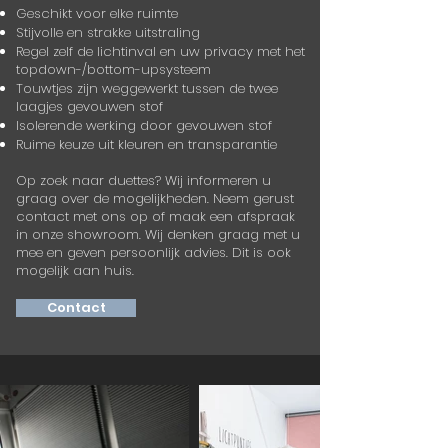
Geschikt voor elke ruimte
Stijvolle en strakke uitstraling
Regel zelf de lichtinval en uw privacy met het
topdown-/bottom-upsysteem ​ ​
Touwtjes zijn weggewerkt tussen de twee
laagjes gevouwen stof
Isolerende werking door gevouwen stof
Ruime keuze uit kleuren en transparantie
Op zoek naar duettes? Wij informeren u
graag over de mogelijkheden.
Neem gerust
contact met ons op of maak een afspraak
in onze showroom.
Wij denken graag met u
mee en geven persoonlijk advies.
Dit is ook
mogelijk aan huis.
Contact