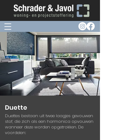
Duette
Duettes bestaan uit twee laagjes gevouwen
stof, die zich als een harmonica opvouwen
wanneer deze worden opgetrokken. De
voordelen:​