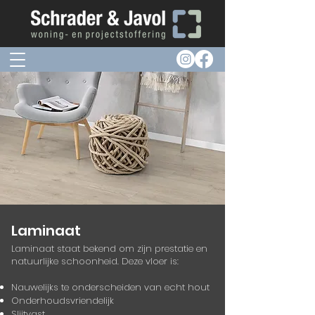
Laminaat
Laminaat staat bekend om zijn prestatie en
natuurlijke schoonheid.
Deze vloer is:
Nauwelijks te onderscheiden van echt hout
Onderhoudsvriendelijk
Slijtvast