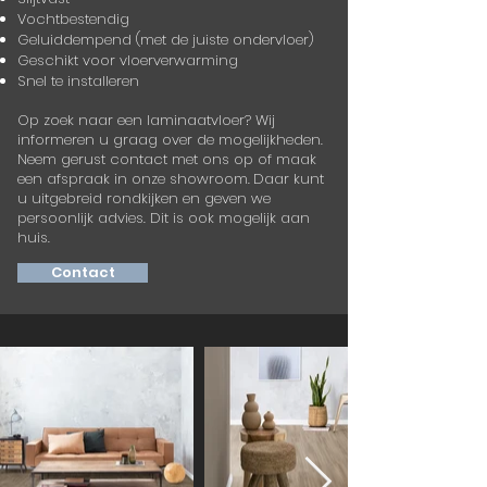
Vochtbestendig
Geluiddempend (met de juiste ondervloer)
Geschikt voor vloerverwarming​
Snel te installeren
Op zoek naar een laminaatvloer? Wij
informeren u graag over de mogelijkheden.
Neem gerust contact met ons op of maak
een afspraak in onze showroom.
Daar kunt
u uitgebreid rondkijken en geven we
persoonlijk advies. Dit is ook mogelijk aan
huis.
Contact