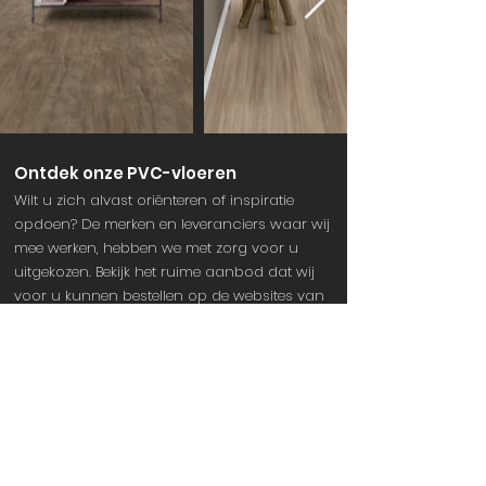
Ontdek onze PVC-vloeren
Wilt u zich alvast oriënteren of inspiratie
opdoen? De merken en leveranciers waar wij
mee werken, hebben we met zorg voor u
uitgekozen.
Bekijk het ruime aanbod dat
wij
voor u kunnen bestellen op de websites van
Gelasta en
Quick-Step.
Wij leveren laminaatvloeren voor elke
woonstijl en elk budget. Zo helpen wij u
graag de vloer vinden die bij uw wensen
past.
Daarnaast verzorgen wij de inmeting
en levering en monteren wij de vloer