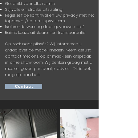
Geschikt voor elke ruimte
Stijlvolle en strakke uitstraling
Regel zelf de lichtinval en uw privacy met het
topdown-/bottom-upsysteem ​
Isolerende werking door gevouwen stof
Ruime keuze uit kleuren en transparantie
Op zoek naar plissés? Wij informeren u
graag over de mogelijkheden.
Neem gerust
contact met ons op of maak een afspraak
in onze showroom.
Wij denken graag met u
mee en geven persoonlijk advies.
Dit is ook
mogelijk aan huis.
Contact