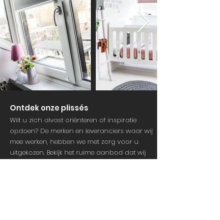
Ontdek onze plissés
Wilt u zich alvast oriënteren of inspiratie
opdoen? De merken en leveranciers waar wij
mee werken, hebben we met zorg voor u
uitgekozen.
Bekijk het ruime aanbod dat
wij
voor u kunnen bestellen op de websites van
Sunco
en
Multisol.
Wij leveren plissés voor elke woonstijl en
elk budget. Zo helpen wij u graag de plissé
vinden die bij uw wensen past.
Daarnaast