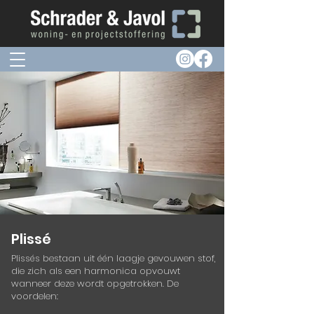
Plissé
Plissés bestaan uit één laagje gevouwen stof,
die zich als een harmonica opvouwt
wanneer deze wordt opgetrokken. De
voordelen:​